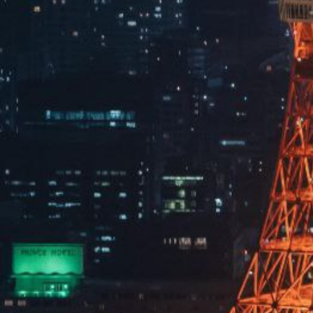
此役之前，中国女篮已提前拿到世界杯参赛资格，所以这场比赛
中国队没有压力，在内外线的配合上较前几场更为流畅，中国女
篮开局手感不错，得分效率高。张子宇、韩旭内线发力，王思雨
替补登场串联全队，而巴西女篮在2分钟的时间里没有得分入
账。首节，中国女篮以21比17领先。次节，巴西队连续得分将比
分扳平，中国队凭借韩旭和张子宇接连得分，再加上王思雨的三
分球稳住局势。半场结束，中国女篮46比42领先。
易边再战，罗欣棫和韩旭都有三分命中，中国女篮首次将分差扩
大到两位数，掌握了比赛的主动权。三节战罢，中国女篮以69比
54领先。最后一节，巴西队打出8比1进攻小高潮，将分差缩小到
个位数。韩旭补篮打破运动战得分荒，最终中国队顶住反扑，锁
定胜局。
此役，韩旭贡献22分、8个篮板，王思雨17分，张曼曼11分、7次
助攻，杨舒予10分、7次助攻，张子宇8分、3个篮板。
本次女篮世界杯资格赛，中国女篮分别击败马里、南苏丹、捷克
和巴西，仅负于比利时，最终成绩4胜1负，仅次于5战全胜的比
利时，位列小组第二，获得世界杯正赛资格。马里、捷克和巴西
队同为2胜3负，比较相互交手时的净胜分，马里队和捷克队成为