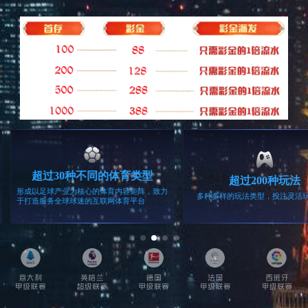
3月17日，女篮世界杯资格赛武汉赛区收官日，中国女篮迎战最
后一个对手巴西女篮，最终中国队以83比71获胜。