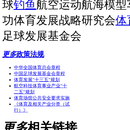
球
钓鱼
航空运动航海模型
功体育发展战略研究会
体
足球发展基金会
更多
政策法规
中华全国体育总会章程
中国足球发展基金会章程
体育发展"十三五"规划
航空科技体育事业产业"十
二五"规划
体育场馆公共安全要求实施
《体育及相关产业分类（试
行）》
更多
相关链接