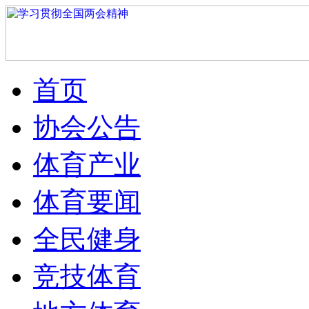
首页
协会公告
体育产业
体育要闻
全民健身
竞技体育