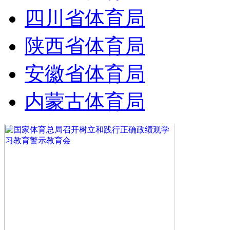
四川省体育局
陕西省体育局
安徽省体育局
内蒙古体育局