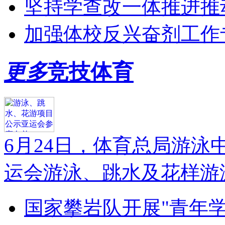
坚持学查改一体推进推
加强体校反兴奋剂工作
更多
竞技体育
6月24日，体育总局游泳中
运会游泳、跳水及花样游
国家攀岩队开展"青年