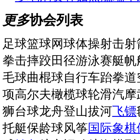
更多
协会列表
足球篮球网球体操射击射
拳击摔跤田径游泳赛艇帆
毛球曲棍球自行车跆拳道
项高尔夫橄榄球轮滑汽摩
狮台球龙舟登山拔河
飞镖
托艇保龄球风筝
国际象棋