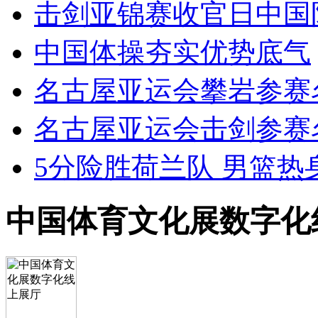
击剑亚锦赛收官日中国
中国体操夯实优势底气
名古屋亚运会攀岩参赛
名古屋亚运会击剑参赛
5分险胜荷兰队 男篮
中国体育文化展数字化