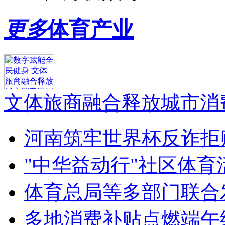
更多
体育产业
文体旅商融合释放城市消
河南筑牢世界杯反诈拒
"中华益动行"社区体
体育总局等多部门联合
多地消费补贴点燃端午