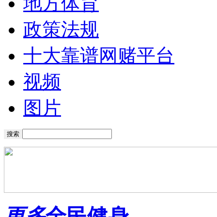
地方体育
政策法规
十大靠谱网赌平台
视频
图片
更多
全民健身