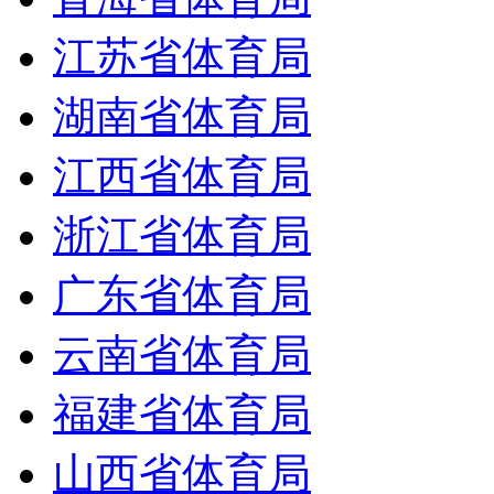
江苏省体育局
湖南省体育局
江西省体育局
浙江省体育局
广东省体育局
云南省体育局
福建省体育局
山西省体育局