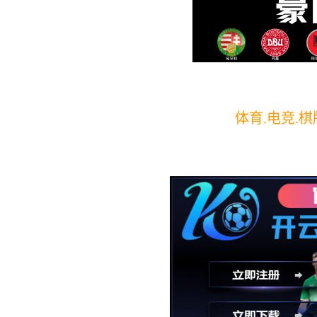
(九)反对在体育运动中使用禁用物质和禁用方法，支持国家反
(十)促进体育相关学术研究；
(十一)更好地统筹发展与安全，培育体育市场，促进体育产业
(十二)依法维护本会及会员、体育工作者、体育活动参与者的合
(十三)加强与各体育组织的联系和沟通，充分发挥各级体育总会
(十四)开展国际体育交流与合作，发展同国外体育组织和体育工
(十五)从事法律、法规授权或者行政机关委托的其他事项。
第七条
本会住所在北京市。
第八条
本会实行单位会员制。本章程所述会员，均为单位会员
下列组织可以申请加入本会：
(一)省、自治区、直辖市、计划单列市、新疆生产建设兵团体育