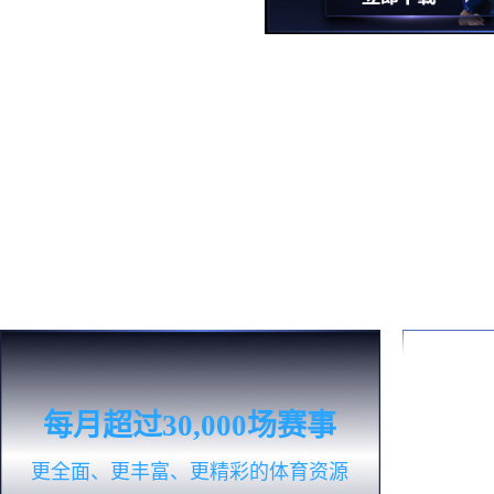
(二)全国性单项体育协会；
(三)全国性行业、系统、人群体育协会；
(四)中国人民解放军的体育组织；
(五)其他全国性专业体育组织及相关组织。
第九条
申请加入本会的组织和机构，必须具备下列条件：
(一)拥护本会章程；
(二)有加入本会的意愿；
(三)在中国体育界及相关领域具有显著的影响力、号召力和组织
第十条
会员入会履行下列程序：
(一)提交入会申请书，填写会员登记表；
(二)经本会委员会讨论；
(三)以本会委员会决议的形式确认和公布。