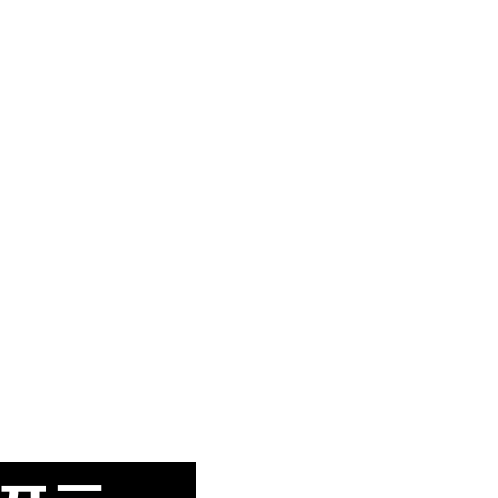
动提供必要条件。
府购买的服务；