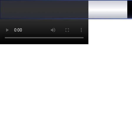
十大靠谱网赌平台
6686体育
中国奥委会官方网站
首页
协会公告
体育产业
体育要闻
全民健身
竞技体育
地方体育
政策法规
十大靠谱网赌平台