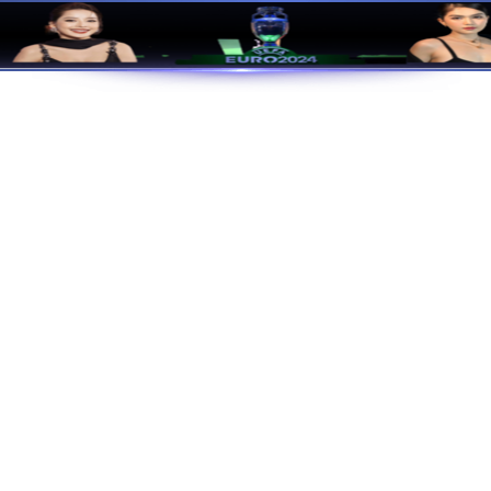
6686 - 幸运赛事尽在6686体育