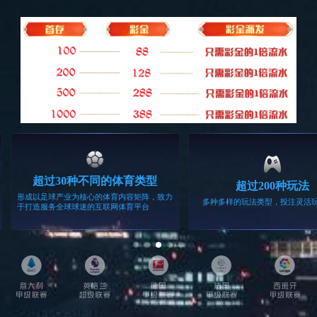
体育总局系统各单位持续展开树立和践行正确政绩观学习教育。
近日，排球运动管理中心、网球运动管理中心、武术运动管理中