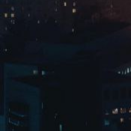
基金中心召开会议指出，全体党员、干部要提高政治站位，深刻
领悟"为谁树政绩"的根本问题，深刻认识开展学习教育是贯彻落
实党中央重大决策部署的必然要求，是加快推进体育强国建设的
重要举措。要坚持问题导向，精准聚焦"如何树政绩"的实践路
径，紧扣重点任务，推动运动员保障从"被动兜底"向"主动护
航"转变，国有资产管理从"粗放管理"向"精益增效"转变，体育
公益慈善从"分散无序"向"整合规范"转变。要对照问题深挖思想
根源，建立整改台账，完善制度体系，坚持开门教育，用心用情
用力解决实际问题。会议要求，要强化责任担当，全面检验"政
绩树得怎么样"的实际成效，将学习教育与中心"十五五"事业发
展规划、体育领域"深化治理年"行动紧密结合，把成效体现在为
运动员提供无忧保障服务和国有资产的保值增值上。
(中国体育报报道组）
编校：董安
审核：张素琦
关于6686体育
-
隐私保护
-
广告服务
-
招聘信息
-
联系6686体育
© 2003-2026 All-China Sports Federation Website. All rights reserved.
中华全国体育总会网版权所有
网上传播视听节目许可证
编号：0105094
发证机关：国家广播电