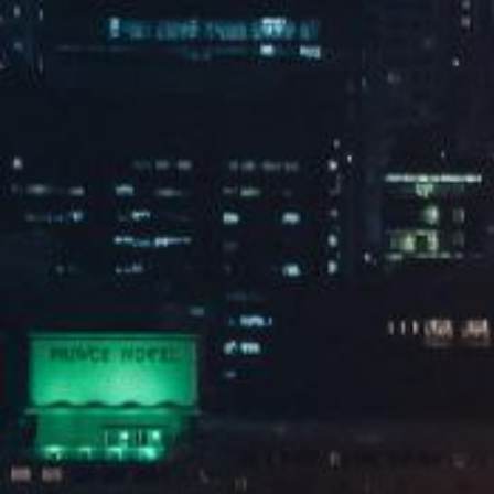
向，以真查的勇气和细究的态度，深挖问题根源。三是实改。以
真改的决心和实做的行动，推动问题整改到位。整改问题不仅要
将整改过程中形成的好经验、好做法固化为制度成果，也要结合
实际工作，修订完成相关规章制度。要大力营造干事创业良好氛
围，把学习教育成果转化为推动网球项目在竞技体育、群众体
育、网球文化推广等各方面取得新的更大成就，为体育强国建设
贡献网球力量。
武术中心召开会议对学习教育进行全面安排，强调开展学习教育
是纠治偏差、锤炼武术事业过硬队伍的现实需要，是推动武术高
质量发展、服务民生福祉的根本保障。正确政绩观是党员、干部
干事创业的"基本功"，必须深刻认识树立和践行正确政绩观的重
大意义，切实把思想和行动统一到党中央及总局党组决策部署上
来。
会议要求，全体党员干部要聚焦重点任务，一体推进"学查改"。
要深化理论学习，筑牢思想根基；深入查摆问题，找准偏差根
源；强化整改整治，务求实效长效；坚持学用结合，推动学以致
用，把学习教育与竞技备战、全民健身、文化传承、国际推广、
作风建设等工作深度融合，坚决杜绝"两张皮"。要强化责任担
当，压紧压实主体责任和"一岗双责"，以严实作风确保学习教育
不走过场、取得实效，以正确政绩观引领武术事业高质量发展。