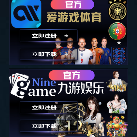
视频
图片
更多
协会列表
足球
篮球
网球
体操
射击
射箭
击剑
手球
垒球
棒球
举重
柔道
拳
击
摔跤
田径
游泳
赛艇
帆船
冰球
滑冰
滑雪
马术
乒乓球
羽毛球
曲棍球
自行车
跆拳道
空手道
皮划艇
铁人三项
现代五项
高尔夫
橄榄球
轮滑
汽摩
武术
象棋
围棋
桥牌
门球
信鸽
龙狮
台球
龙舟
登山
拔河
飞镖
毽球
掷球
藤球
健美
滑水潜水摩托艇
保龄球
风
筝
国际象棋
体育舞蹈
极限
壁球
板球
软式网球
钓鱼
航空运动
航海模型
车辆模型
无线电和定向
健身气功
体育发展战略研究会
体育记者协会
老年体协
企业体协
足球发展基金会
首页
>>
全民健身
>> 正文
神州涌动健身潮 健康年味别样浓
2026-02-09 11:12
中国体育报