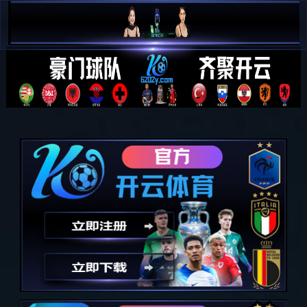
十大靠谱网赌平台
6686 - 幸运赛事尽在6686体育
6686体育
中国奥委会官方网站
首页
协会公告
体育产业
体育要闻
全民健身
竞技体育
地方体育
政策法规
推荐十大靠谱网赌平台