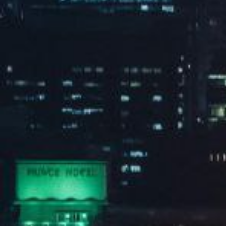
优良传统和'首金'精神传承下去，以实际行动践行初心使命。"
以文化人、以文育人，在潜移默化中筑牢信仰之基，让党建工作
在传承与创新中既有深厚底蕴，又焕发时代光彩，实效性和感染
力持续增强。
融合互促书写奋斗建功"实篇章"
射运中心党委坚持党建工作与业务工作同谋划、同部署、同落
实，积极推进形成党建工作长效机制，探索建立每月同步召开党
支部书记、中层干部"双例会"制度，有力促进党建和业务深度融
合。坚持将党建融入备战一线，思想政治和专项技术两手抓、两
手硬。党员干部带头扎根训练场，与运动员、教练员同吃同住、
同训同研，一起啃硬骨头、解难题；全体党员立足岗位、主动靠
前，在后勤服务、思想引导等关键环节冲在前、干在先。
从训练备战到服务保障，党员身影无处不在。为全力保障国家队
白天训练、夜间加练，枪弹库、场馆运行、运动员餐厅等岗位的
党员干部常年加班加点、默默奉献。保卫部枪弹库的余端端就是
其中的一员，参加工作4年来，她始终以满腔热情扎根岗位，在
认真做好枪弹管理的同时，主动考取叉车证，成为中心第一位能
驾驶叉车装卸子弹的女同志。她常说："要用坚守扛起责任，用