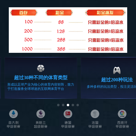
在建设体育强国的壮阔征程中，总有一面旗帜指引方向、凝聚力