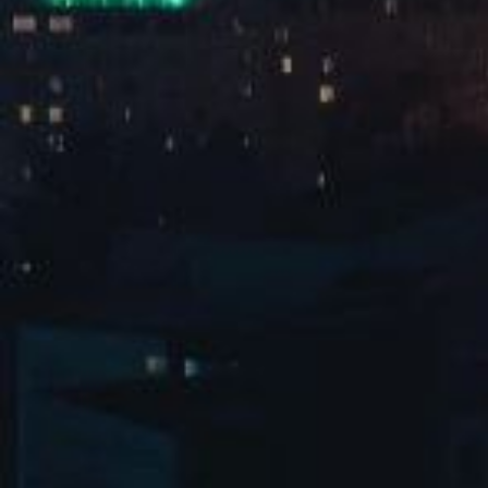
行动彰显党员担当，全力做好国家队训练备战的坚强后盾，在幕
后争当体育强国建设的'尖兵'，自觉当好助力射击射箭事业破浪
前行的'水下推船人'。"
在中心党委引领下，各党支部充分发挥战斗堡垒作用，引导广大
党员立足岗位、默默坚守，凝聚起奋进合力，推动中心党建与备
战训练深度融合、成效显著。"十四五"期间，中心荣获多项国家
级、省部级荣誉，党建工作经验被中央党史学习教育官网宣传推
介，多次在体育总局党建考核中获评"好"等次，"射运党建"品牌
影响力持续提升。2025年，中心党委以北京射击场成立70周年为
契机，传承优良传统、弘扬"首金"精神，持续深化党建与备战融
合，推动国家队在国际重大赛事中取得62金49银32铜、12次破超
世界纪录的优异成绩，新人小将崭露头角，后备力量蓬勃发展。
同时扎实推进十五届全运会射运项目筹备工作，中心党委、纪委
深入一线、加强监督，实现赛风赛纪"零投诉"，有力展示党建引
领各项工作的强大力量。
风好正是扬帆时，奋楫逐浪向未来。射运中心将始终胸怀"国之
大者"，强化使命担当，以永不懈怠的精神状态和一往无前的奋
斗姿态，不断把党建优势转化为发展优势，奋力开创射击射箭事
业新局面，为建设体育强国增添更加绚丽的"射运"光彩。