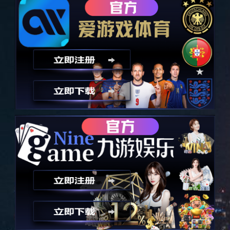
视频
图片
更多
协会列表
足球
篮球
网球
体操
射击
射箭
击剑
手球
垒球
棒球
举重
柔道
拳
击
摔跤
田径
游泳
赛艇
帆船
冰球
滑冰
滑雪
马术
乒乓球
羽毛球
曲棍球
自行车
跆拳道
空手道
皮划艇
铁人三项
现代五项
高尔夫
橄榄球
轮滑
汽摩
武术
象棋
围棋
桥牌
门球
信鸽
龙狮
台球
龙舟
登山
拔河
飞镖
毽球
掷球
藤球
健美
滑水潜水摩托艇
保龄球
风
筝
国际象棋
体育舞蹈
极限
壁球
板球
软式网球
钓鱼
航空运动
航海模型
车辆模型
无线电和定向
健身气功
体育发展战略研究会
体育记者协会
老年体协
企业体协
足球发展基金会
首页
>>
地方体育
>> 正文
天津市体育工作会议召开
2026-02-25 10:41
中国体育报