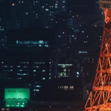
对"十五五"时期天津体育发展总体目标任务和2026年体育重点工
作作出部署。
2025年，天津体育健儿在国内外大赛获得63枚金牌、33枚银牌、
45枚铜牌。690名运动员参加第十五届全运会，获得的6金9银13
铜中，柔道、游泳等项目创历史佳绩，射击实现全运奖牌"零的
突破"。全市如期建成百姓健身房、主题体育公园等健身设施
1112处。天津马拉松15.8万人报名，3.3万人参赛，带动直接经济
效益2.47亿元、间接经济效益7.06亿元，媒体传播价值4.99亿
元。
2026年，天津体育工作将坚持"奥运带全运、全运促群运、群运
促健康"工作主线，实现全民健身与全民健康融合发展新突破，
到2030年人均体育场地面积达到3.5平方米以上。实现竞技体育
核心竞争能力新提升。聚焦奥运争光计划和备战第十六届全运
会，围绕22个大项、288个小项精心布局，为国家队输送天津力
量。争创全国足球发展重点城市，实施"南开五虎"篮球振兴计
划，推进"排球之城"建设，培育引进国际、国内高水平体育赛
事，积极打造"赛事名城"。实现青少年体教融合创新发展新成
果、体育产业与农文商旅融合发展新局面、体育精神和体育文化
赓续传承新发展、体育治理体系和治理能力建设新效能。