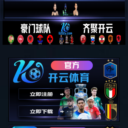
十大靠谱网赌平台
6686 - 幸运赛事尽在6686体育
6686体育
中国奥委会官方网站
首页
协会公告
体育产业
体育要闻
全民健身
竞技体育
地方体育
政策法规
十大靠谱网赌平台