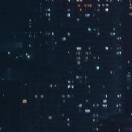
2.会议时间
2025年10月29日(星期三)8:30开始，会期一天。10月28日报到。
3.会议地点
石家庄市正定新区河北奥林匹克体育中心综合训练基地多功能厅
4.主要内容
一是河北赛事资源发布。河北省体育局和全省各地体育部门策划
推出100余个赛事资源合作项目，包括赛事活动类、场馆设施
类、户外资源类，项目类型多样(部分赛事资源合作项目见附件
1)。同时，各地还配套了多种优惠政策和支持措施等，全面释放
本地赛事资源，推进赛事资源策划运营领域的深度合作。
二是高水平项目路演。邀请国内外高水平体育赛事机构、知名商
业IP赛事运营头部企业、专业体育赛事策划包装与市场化开发团
队，聚焦品牌赛事推介和资源项目合作，就拟在河北落地的优质
品牌赛事活动和赛事策划运营经验进行路演推介。