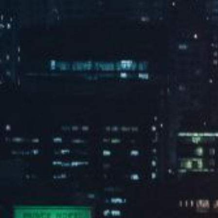
三是展示洽谈。会议现场设置洽谈交流区，并在会场划定区域为
重点企业免费提供15个标准展位，参会企业可与河北省体育局和
各市体育部门进行一对一、面对面的精准洽谈，探寻合作发展新
机遇。
四是现场签约。根据会前对接和会中洽谈情况，组织有合作意向
的企业和体育部门进行重点项目的集中签约。
另外，会前将邀请部分重点参会企业的重点嘉宾参加河北省发展
赛事经济座谈会。
三、有关事项
1.请有意向报名参会的企业、机构，按附件2要求填写《2025年
河北省赛事资源策划运营对接洽谈会参会回执》，并发送至电子
邮箱hbstyjssjjzb@163.com，名额有限,报满即止。
2.有IP赛事资源，有意向在河北落地、开展合作的企业，可报名
参加项目路演和现场展示，请在参会回执中填写具体意向，于
2025年10月20日17:00前报送。
3.如有对河北省合作意向的赛事项目，可提前与联系人进行沟通