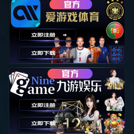
地方体育
政策法规
推荐十大靠谱网赌平台
视频
图片
更多
协会列表
足球篮球网球体操射击射箭击剑手球垒球棒球举重柔道拳击摔跤
田径游泳赛艇帆船冰球
滑冰
滑雪
马术乒乓球羽毛球曲棍球自行
车跆拳道空手道皮划艇铁人三项现代五项高尔夫橄榄球轮滑汽摩
武术
象棋
围棋
桥牌
门球信鸽龙狮台球龙舟登山拔河飞镖毽球掷
球藤球
健美
滑水潜水摩托艇保龄球风筝
国际象棋
体育舞蹈
极限
壁球板球软式网球
钓鱼
航空运动航海模型车辆模型无线电和定
向健身气功体育发展战略研究会
体育记者协会
老年体协企业体
协足球发展基金会
首页
>>
焦点新闻
>> 正文