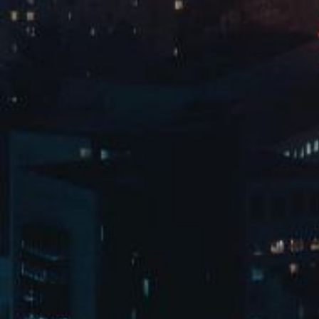
持之以恒推动高质量发展，重点做好三方面工作：一是坚持政策
引领，加快研制进一步发展赛事经济政策文件和户外运动产业发
展规划，深度融入"体验经济"，推动商旅文体健融合发展；二是
丰富赛事供给，有序引入国际高水平赛事，加大自主品牌赛事培
育力度，推进国内职业联赛发展，丰富群众、青少年赛事活动；
三是筑牢发展根基，加快体育产业领域相关标准研制，加大专业
人才培养，为体育产业高质量发展奠定坚实基础。
高志丹表示，体育强国建设道路上，每个人都是参与者、实践
者、见证者，体育战线将与社会各界携手努力，以更实举措、更
高标准推进体育事业发展，让体育更好服务人民健康、赋能经济
社会发展，为中国式现代化贡献体育力量。
(林剑）
编校：邱健
审核：张素琦
关于6686体育 - 隐私保护 - 广告服务 - 招聘信息 - 联系6686体育
© 2003-2026 All-China Sports Federation Website. All rights reserved.
中华全国体育总会网版权所有
网上传播视听节目许可证 编号：0105094 发证机关：国家广播电
影电视总局
ICP经营许可证：津ICP备2022001777号-1
本网站由6686体育