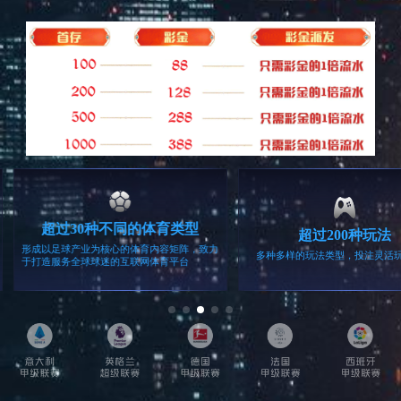
体育界别委员为体育事业高质量发展建言献策
2026-03-10 10:10
中国体育报
问题是时代的声音，解决问题的过程，也是发展前进的过程。如
何补短板、破瓶颈，推动体育事业高质量发展？体育界别的全国
政协委员通过前期深入调研，精准把脉，在全国两会上为体育事
业高质量发展建言献策，为建设体育强国集智聚力。
长期在国家队一线执教，让纪冬感到每年滑雪运动员在雪板、固
定器等装备上的花费不少。作为全国政协委员、自由式滑雪空中
技巧国家队教练，他认为，如果能实现高品质国产化替代，不仅
能节省大量经费用于后备人才培养，还能通过去除代理加价、降
低关税，让广大冰雪运动爱好者受益。如今，我国冰雪运动版图
不断扩大，带动了相关装备制造业发展。纪冬在调研走访中发
现，国产体育装备中，服装、头盔等"轻装备"品类相对丰富，而
造雪机、压雪车等核心技术"重装备"仍大多依赖进口，导致采购
与维护成本高昂。他表示，中国作为制造业大国，拥有完整的产
业链，有能力在体育装备的细分赛道上实现突破。当前，体育装
备企业存在集群化程度不高、产业链不完整等问题。他建议整合
资源，鼓励国有企业等大平台在关键装备与高端装备研发方面发
力。