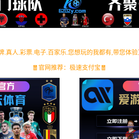
击
摔跤
田径
游泳
赛艇
帆船
冰球
滑冰
滑雪
马术
乒乓球
羽毛球
登山
拔河
飞镖
毽球
掷球
藤球
健美
滑水潜水摩托艇
保龄球
风
体育记者协会
老年体协
企业体协
足球发展基金会
议
2026-02-03
2
实施
2026-02-02