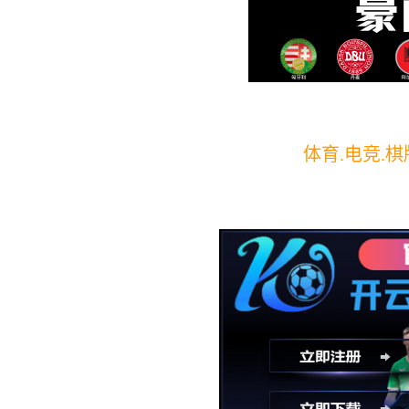
图片
更多
协会列表
足球
篮球
网球
体操
射击
射箭
击剑
手球
垒球
棒球
举重
柔道
拳
橄榄球
轮滑
汽摩
武术
象棋
围棋
桥牌
门球
信鸽
龙狮
台球
龙舟
海模型
车辆模型
无线电和定向
健身气功
体育发展战略研究会
体总网
>
首页
>
体育要闻
>
谌贻琴将访问西班牙并出席米兰冬奥会开幕式
2026-02-03
米兰冬奥会中国体育代表团工作团临时党委召开第一次会
三大球精品赛事绽放活力 综合价值赋能青春成长
2026-02-0
全国国民体质监测与全民健身活动状况调查工作将常态化
青海优化活动审批服务提升行政效能
2026-01-30
四川阿坝滑雪社体指导员培训班开班
2026-01-30
上海举办2025体育年度印记活动
2026-01-30
江苏常州召开体育工作会议
2026-01-30