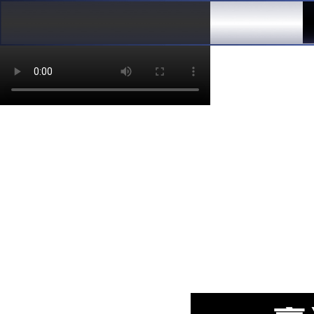
十大靠谱网赌平台
6686体育
中国奥委会官方网站
首页
协会公告
体育产业
体育要闻
全民健身
竞技体育
地方体育
政策法规
十大靠谱网赌平台
视频