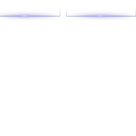
审核并命名。具体标准和评定办法，由国家体育、 教育行政部门
由各省(区、市)体育、教育行政部门参照国家级 传统校标准和评
。
育经费预算中，保证学校体育活动和课余训练的正 常开展。
布的《关于优秀运动员、专职教练员和其他人员伙 食标准的规