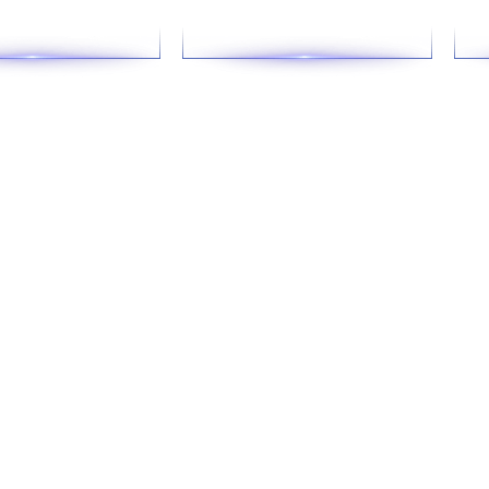
家体育、教育行政部门 提出申报，国家体育、教育行政部门组织
门审定，报国家体育、 教育行政部门备案。具体标准和评定办法，
活动，并坚持群众性、 广泛性、趣味性。
发育规律和生理、心理 特点，进行科学的系统训练，严禁超负荷
泛组织班级、年级、校 际之间的比赛，并形成制度。
赛活动。
特色项目训练的实际需 要，把所需的体育经费列入核定的年度教
和体育后备人才培养给 予业务指导和经费支持。
为工作量，训练补助可 以参照原国家体委、财政部、原商业部发