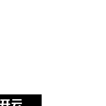
曲棍球
自行车
跆拳道
空手道
皮划艇
铁人三项
现代五项
高尔夫
筝
国际象棋
体育舞蹈
极限
壁球
板球
软式网球
钓鱼
航空运动
航