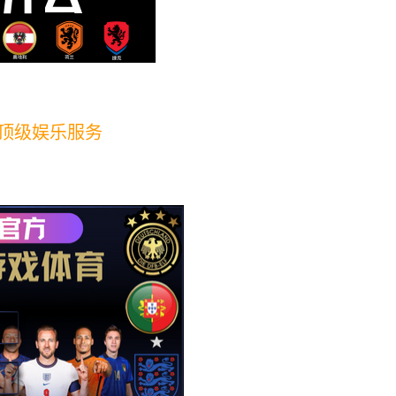
体育后备人才，根据有关法律、法规，制定本办法 。
育后备人才等方面发挥骨干示范作用。