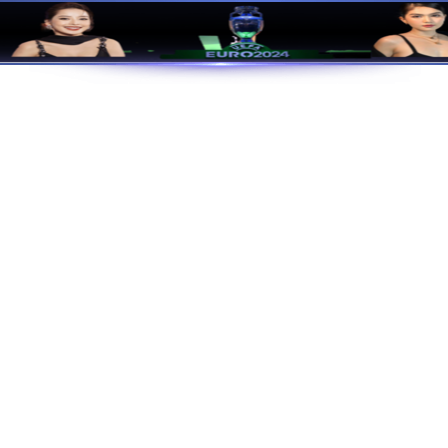
6686 - 幸运赛事尽在6686体育