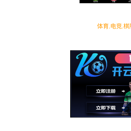
地方体育
政策法规
推荐十大靠谱网赌平台
视频
图片
更多
协会列表
足球篮球网球体操射击射箭击剑手球垒球棒球举重柔道拳击摔
武术
象棋
围棋
桥牌
门球信鸽龙狮台球龙舟登山拔河飞镖毽球掷
健身气功体育发展战略研究会
体育记者协会
老年体协企业体协
专题
>>
学习贯彻2026年全国两会精神
>>
跑出"听民意、汇民智、聚民力"的"体育加速度"
2026-03-09 11:39
中国体育报
"您的建议反映群众呼声，精准契合群众需求，我们专门进行了
体育总局体育经济司副司长艾郁的当面答复，笔尖不时在笔记本