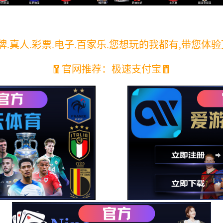
跤田径游泳赛艇帆船冰球
滑冰
滑雪
马术乒乓球羽毛球曲棍球自行
球藤球
健美
滑水潜水摩托艇保龄球风筝
国际象棋
体育舞蹈
极限
足球发展基金会
 正文
认真研究。"3月8日，在国家体育总局，一次务实高效的答复活
上记录要点，将每一项具体举措细细留存。