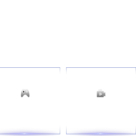
力度，不断完善体育场地设施建设，稳步提升社会关注度与群众参
的迫切期待。体育总局第一时间启动快速办理机制，经济司、群
多元消费体验场景。""完善青少年赛事供给，让赛事经济成为引导
简易、成本更合理，实现好办；引入AR、AI等技术手段提升赛
，快速研提完成针对性答复方案，将代表建议转化为具体行动路
加大政策支持力度，破解一批难点堵点问题；加快完善体育赛事体
面，一方面推动群众身边体育运动空间扩容，打造"小而美"场地
与场馆运营，提升服务与运营效率。
化传播，全方位拓展体育文化的辐射力与感染力，提升群众参与
细答复，速度之快、举措之实，让她真切感受到体育系统务实高效
贡献自己的力量，也期待能看到更多人走进赛场、走向运动场，
，架起体育系统与群众之间的沟通桥梁，共同激励更多人投身体