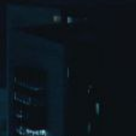
2025冰雪季，全国居民冰雪运动的参与人数达到2.92亿；冰雪运
动、冰雪文化、冰雪装备、冰雪旅游全产业链跨越式发展，2025
年冰雪经济总规模首次突破万亿元大关，"冰天雪地也是金山银
山"的理念被生动践行。这与米兰冬奥会赛场上的优异表现形成
了良性互动，正是竞技体育和群众体育相辅相成的体现。
米兰的荣光已载入史册，党建引领中国冰雪事业的征程永无止
境。这份沉甸甸的成绩单，是体育战线牢记习近平总书记关于体
育"四个重要"的深刻论断，在党中央、国务院坚强领导和全国人
民大力支持下，探索中国特色体育强国道路的生动实践，也为体
育事业"十五五"新征程注入了动力、增强了信心。中国冰雪人必
将承载荣耀与梦想，在党的旗帜引领下，向着更高峰奋勇攀登，
为建设体育强国、实现中华民族伟大复兴，贡献更加澎湃的冰雪
力量！
(曹彧 郭思雨）
编校：董安
审核：张素琦
关于6686体育
-
隐私保护
-
广告服务
-
招聘信息
-
联系6686体育
© 2003-2026 All-China Sports Federation Website. All rights reserved.
中华全国体育总会网版权所有
网上传播视听节目许可证
编号：0105094
发证机关：国家广播电