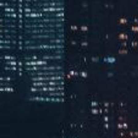
明瑞、韦拔群烈士纪念馆体会崇高的爱国主义情操和不屈不挠的
革命精神；雪车队、钢架雪车队在浙江嘉兴南湖纪念馆宣誓墙前
向祖国宣誓；单板滑雪U型场地队在新疆可可托海集训时走
进"功勋矿"感受"吃苦耐劳、艰苦奋斗、无私奉献、为国争光"的
可可托海精神；单板滑雪大跳台和坡面障碍技巧队在沈阳抗美援
朝烈士陵园杨根思烈士墓前重温"三个不相信"英雄誓言……一场
场沉浸式、体验式的爱国主义教育，让红色血脉在冰雪健儿心中
升腾，将抽象的为国争光使命转化为可触摸、可感悟、可践行的
精神坐标。
"通过这些教育，为国争光不再是口号，而是一种本能。"钢架雪
车队跟队管理人员李慧亮说。这支年轻队伍，在党建引领下淬炼
出敢为人先、舍我其谁的精气神，敢打敢拼、向顶峰冲击，接连
在国际赛场摘金夺银，并将这股精神血脉延续到米兰冬奥会。
强基固本 让战斗堡垒建在最前沿
"支部建在队上"不仅是组织覆盖的要求，更是战斗力生成的关
键。体育总局党组高度重视冬奥备战一线组织体系建设，强调要
把党的政治优势、组织优势切实转化为备战优势。体育总局党组
书记、党组成员多次深入一线调研指导、看望队员，破解难题，
要求充分发挥基层党组织战斗堡垒作用，让党旗在备战一线高高