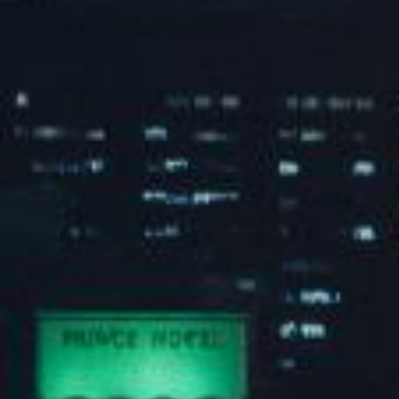
鸣："作为一线教练，我们最清楚精神力量对运动员的重要性。
这些活动是真正能扎根心底的精神补给，激励着运动员敢挑战、
敢突破。"米兰冬奥会上，苏翊鸣以"我想让国歌在全世界面前奏
响"的信念夺得首金；宁忠岩打破奥运纪录夺冠后第一眼望向国
旗；孙龙获银牌后身披国旗绕场一圈然后把国旗整整齐齐地叠放
好。这些细节不是刻意为之，而是常态化思想政治教育浸润出来
的自觉行动。
"很多时候在赛场上拼的不只是体能技术，更是信念意志。党员
带头冲锋，大家心往一处想、劲往一处使，就是我们战无不胜的
法宝。"速度滑冰队宁忠岩的体会道出全体健儿的心声。以党的
坚强组织力，汇聚磅礴的奋斗合力，这正是中国冰雪军团在米兰
创造历史的底气所在，是制度优势在体育战线最生动的实践。
闪耀米兰 党建成效引领竞技体育与大众冰雪协调发展
米兰冬奥会大幕开启后，党建铸魂、组织聚力、作风淬炼的成
果，在赛场集中呈现。赛时，体育总局党组靠前指挥，中国体育
代表团工作团临时党委先后两次在米兰冬奥村、利维尼奥赛区召
开会议，及时统一思想、研判形势，为代表团稳心态、提士气、
明方向提供了坚强政治保证。中国体育代表团不仅实现运动成绩
历史性突破，更以顽强意志、良好道德、文明风貌，在世界舞台