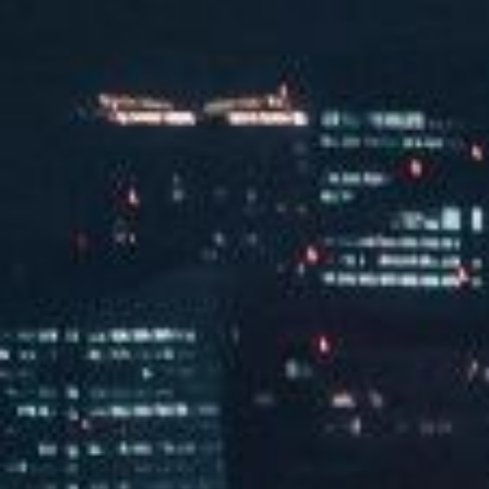
雪军团始终沿着正确方向奋勇前行。
"没有坚定的信念，就征服不了最高领奖台。"这是冰雪健儿征战
赛场最深刻的体悟。从"体育强国"的战略指引，到"拿道德的金
牌、风格的金牌、干净的金牌"的殷殷嘱托，党的创新理论成为
冰雪军团前行的根本遵循，引导国家队培根铸魂，牢固树立
了"为国而战、为国争光"的信念，党建工作落在冰场上、落在雪
道上、落在运动员教练员的思想深处。
在体育总局党组领导下，冬运中心党委指导各冰雪项目国家队
将"三会一课"、主题党日活动等深度融入备战日常。各队把学习
贯彻习近平新时代中国特色社会主义思想，特别是总书记关于体
育、关于冬奥备战的重要讲话精神，作为训练备赛的必修课和动
力源，把理论学习搬到训练场，把组织生活落在赛道上。高亭
宇、范可新、徐梦桃等运动员一致表示，总书记的嘱托是赛场拼
搏的最高指引，必须内化于心、外化于行，将"祖国至上、为国
争光"的信念，融入每一次蹬冰、每一次起跳。
红色基因滋养初心和使命。针对冰雪项目长期外训、点位分散的
特点，冬运中心党委充分利用驻训地红色资源，创新打造"行走
的思政课"，开展沉浸式现场教学。速度滑冰队在上海集训时赴
中共一大会址感悟"建党精神"；短道速滑队在南宁集训时参观李