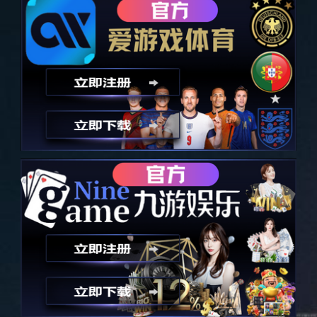
图片
更多
协会列表
足球
篮球
网球
体操
射击
射箭
击剑
手球
垒球
棒球
举重
柔道
拳
击
摔跤
田径
游泳
赛艇
帆船
冰球
滑冰
滑雪
马术
乒乓球
羽毛球
曲棍球
自行车
跆拳道
空手道
皮划艇
铁人三项
现代五项
高尔夫
橄榄球
轮滑
汽摩
武术
象棋
围棋
桥牌
门球
信鸽
龙狮
台球
龙舟
登山
拔河
飞镖
毽球
掷球
藤球
健美
滑水潜水摩托艇
保龄球
风
筝
国际象棋
体育舞蹈
极限
壁球
板球
软式网球
钓鱼
航空运动
航海模型
车辆模型
无线电和定向
健身气功
体育发展战略研究会
体育记者协会
老年体协
企业体协
足球发展基金会
体总网
>
首页
>
推荐十大靠谱网赌平台
>
国内首家：北京祥篮球博物馆在国际篮球日正式挂牌开放
2025-12-24
2025年全国铁人三项项目备战工作会在威海召开
2025-12-
23