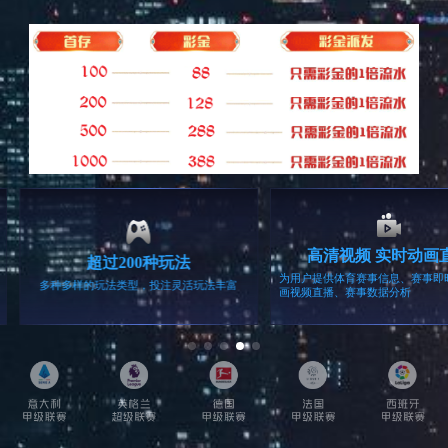
凝聚行业共识，共绘发展蓝图｜中铁协第九届会员代表大
会第二次会议召开
2025-12-23
两大轮滑赛事齐聚金华 速度轮滑公开赛总决赛圆满收官
2025-12-22
32校巅峰对决！2025城际大学生台球邀请赛（团体）燃动
开赛
2025-12-22
雅思组合出战浙江新昌！2025亚洲羽球精英巡回赛总决赛
圆满落幕
2025-12-15
邀你执笔绘传奇——北京2027年世界田径锦标赛会徽、吉
祥物、主题口号启动全
2025-12-13
北京2027年世界田径锦标赛前期规划实地考察圆满收官
2025-12-13
2025成都国际马术场地障碍赛落幕
2025-12-11
第24届中国大学生游泳锦标赛（北方赛区）圆满落幕
2025-
12-11
首都高等学校第45届游泳锦标赛成功举办
2025-12-09
2025小物钓明星邀请赛在浙江省金华市举办
2025-12-08
助力职业生涯"下半场" 44名退役运动员参加创业大赛
2025-
12-08
青春逐梦书写新章！2025全国青少年网球排名总决赛暨中
国青少年网球巡回赛总
2025-12-08
2025"一带一路"国际帆船赛盛大开幕 30支参赛船队跨越山