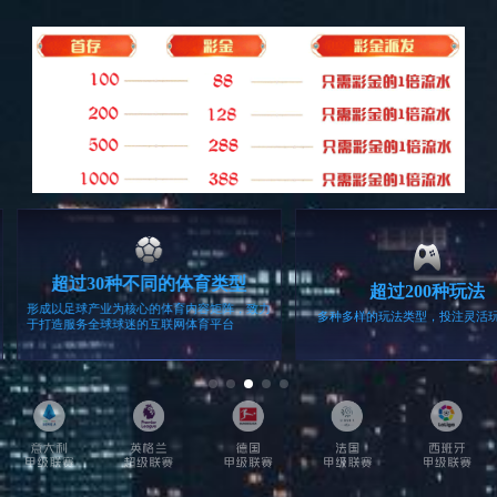
米兰冬奥会正在进行，中国冰雪健儿逐梦赛场。与此同时，多个
中国品牌携手出征，以赞助合作、专业装备供应、"中国之家"展