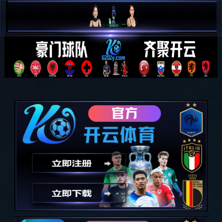
十大靠谱网赌平台
6686 - 幸运赛事尽在6686体育
6686体育
中国奥委会官方网站
首页
协会公告
体育产业
体育要闻
全民健身
竞技体育
地方体育
政策法规
十大靠谱网赌平台