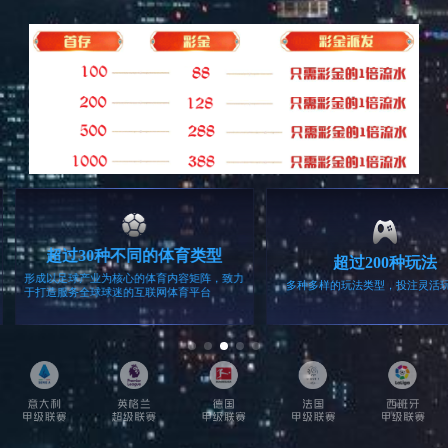
作为亚洲短跑领军人物，苏炳添在东京奥运会男子百米半决赛中
以9秒83刷新亚洲纪录，改写亚洲短跑历史。如今，相较于"苏