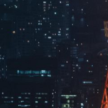
神""亚洲飞人"等称呼，苏炳添更喜欢别人称他"苏老师"。2018
年入职暨南大学，2024年获评教授，2025年出任体育学院院长，
从竞技赛道转向科研、教育领域，苏炳添用坚守与创新，助力全
民健身发展，践行体育工作者的使命担当。
苏炳添推动成立苏炳添速度研究与训练中心和广东省速度能力研
究重点实验室，完成了从竞技赛场的突破到体育科研创新的转
变，并将科研成果转化为指导科学训练实践的"金钥匙"，让"毫
米级突破"成为可能。同时，他推动成立中国田径青少年训练基
地、苏炳添田径后备人才基地，通过整合体校、学校和社会组织
资源，为青少年提供科学化训练平台，并系统化输出苏炳添的训
练经验，构建青少年田径人才培养新模式。举办"苏炳添速度训
练营"，针对青少年开设免费速度训练课程，覆盖广州、珠海等
地500余名学生，同时将爱国主义与反兴奋剂教育贯穿其中，助
力青少年体育人才成长。
深耕体教融合的同时，苏炳添心系群众体育发展，致力于体育科
学普及。他将自己在专业训练中所积累的经验以及对运动科学的
理解，融入到面向大众的体育科普工作中。苏炳添进行了一系列
关于大众健身方法与运动安全的研究项目，结合运动生理学、运
动训练学等学科知识，提出适合大众的跑步训练方案，为跑者规
避运动损伤、提升锻炼效果提供指引。