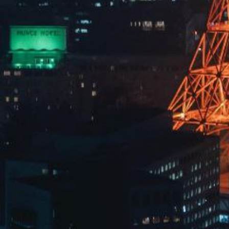
苏炳添秉持"体育回归大众"的理念，大力推动群众参与体育运
动。他倡导发起"苏炳添速度挑战赛"，配套速度训练营、公益校
园行、慈善健康跑和速度挑战嘉年华四项系列活动。简化国家队
热身动作，打造亲民热身操，让专业体育知识走进寻常百姓家。
他每年十余次走进校园，为孩子们演示起跑姿势，用自身经历传
递体育精神。还积极推广"幼苗计划"，发起"添·梦想"公益计
划，向乡村学校捐赠体育器材，普及田径运动。
从赛道上的突破到深耕体育教育与健身科普，苏炳添用极致坚守
诠释体育精神。他表示，运动生涯已无遗憾，未来将全力推动体
育教育、科学健身，培养更多优秀人才，助力竞技体育与全民健
身发展，为体育强国建设贡献力量。
(郭思雨）
编校：董安
审核：张素琦
关于6686体育
-
隐私保护
-
广告服务
-
招聘信息
-
联系6686体育
© 2003-2026 All-China Sports Federation Website. All rights reserved.
中华全国体育总会网版权所有
网上传播视听节目许可证
编号：0105094
发证机关：国家广播电