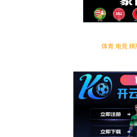
视频
图片
更多
协会列表
足球
篮球
网球
体操
射击
射箭
击剑
手球
垒球
棒球
举重
柔道
拳
橄榄球
轮滑
汽摩
武术
象棋
围棋
桥牌
门球
信鸽
龙狮
台球
龙舟
海模型
车辆模型
无线电和定向
健身气功
体育发展战略研究会
首页
>>
全民健身
>> 正文
湘超焕彩 文明扎根
2026-02-09 11:06
中国体育报