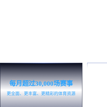
从传统制造到现代"智造"，从单一供应商到综合服务商，武汉昊
量发展的新篇章。
自2002年成立以来，昊康体育精准把握群众健康需求，率先提
的"数智"健身器材、智慧健身步道等产品，将物联网、大数据等
器材。这些器材搭载了由昊康体育开发的全民健身主动健康智慧
昊康体育积极探索"体育+"融合发展路径，将文化、旅游、健康