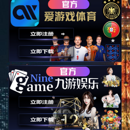
地方体育
政策法规
推荐十大靠谱网赌平台
视频
图片
更多
协会列表
足球篮球网球体操射击射箭击剑手球垒球棒球举重柔道拳击摔跤
田径游泳赛艇帆船冰球
滑冰
滑雪
马术乒乓球羽毛球曲棍球自行
车跆拳道空手道皮划艇铁人三项现代五项高尔夫橄榄球轮滑汽摩
武术
象棋
围棋
桥牌
门球信鸽龙狮台球龙舟登山拔河
飞镖
毽球掷
球健美滑水潜水摩托艇保龄球风筝
国际象棋
体育舞蹈
极限壁球
软式网球钓鱼航空运动航海模型车辆模型无线电和定向健身气功
体育发展战略研究会
体育记者协会
老年体协企业体协
专题
>>
学习贯彻党的二十届三中全会精神
>> 正文