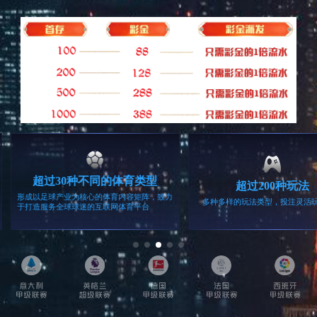
环青赛续写精彩
2026-03-09
国家体操队开展反兴奋剂知识专题讲座
2026-03-09
全国室内田径大奖赛首站落幕 立足新起点 冲刺新目标
2026-03-09
国乒举行伦敦世乒赛团体赛第一次队内选拔赛
2026-03-09
江苏盐城举办广场舞大赛
2026-03-09
全国政协常委成岳冲—— 唤醒"沉睡"的体育资源 启动消费
增长新引擎
2026-03-09
十四届全国人大四次会议开幕
2026-03-06
代表委员热议政府工作报告 展现全国体育战线新气象新作
为
2026-03-06
国家体育总局局长高志丹回信网友 锚定体育强国目标 开
启"十五五"新征程
2026-03-06
学榜样拼搏奋进 强信心再立新功
2026-03-06
全国人大代表、奥运冠军亮相代表通道 徐诗晓：为国争光
为民造福
2026-03-06
张雨霏：我向总书记汇报了三点感受
2026-03-06
姚明为青少年健康成长献策
2026-03-06
政府工作报告充分肯定体育工作
2026-03-06
全国政协十四届四次会议在京开幕
2026-03-05
努力当好群众的体育"代言人"
2026-03-05