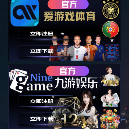
地方体育
政策法规
十大靠谱网赌平台
视频
图片
更多
协会列表
足球篮球网球体操射击射箭击剑手球垒球棒球举重柔道拳击摔跤
田径游泳赛艇帆船冰球
滑冰
滑雪
马术乒乓球羽毛球曲棍球自行
车跆拳道空手道皮划艇铁人三项现代五项高尔夫橄榄球轮滑汽摩
武术
象棋
围棋
桥牌
门球信鸽龙狮台球龙舟登山拔河飞镖毽球掷
球藤球
健美
滑水潜水摩托艇保龄球风筝
国际象棋
体育舞蹈
极限
壁球板球软式网球
钓鱼
航空运动航海模型车辆模型无线电和定
向健身气功体育发展战略研究会
体育记者协会
老年体协企业体
协足球发展基金会
体总网
>
首页
>
焦点新闻
>