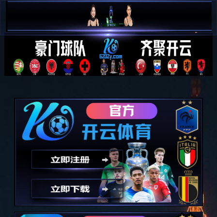
十大靠谱网赌平台
6686 - 幸运赛事尽在6686体育
6686体育
中国奥委会官方网站
首页
协会公告
体育产业
体育要闻
全民健身
竞技体育