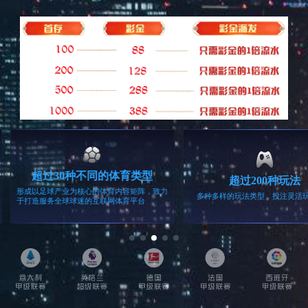
正文
体育界别委员为体育事业高质量发展建言献策
2026-03-10 10:23
中国体育报
问题是时代的声音，解决问题的过程，也是发展前进的过程。如
何补短板、破瓶颈，推动体育事业高质量发展？体育界别的全国
政协委员通过前期深入调研，精准把脉，在全国两会上为体育事
业高质量发展建言献策，为建设体育强国集智聚力。
长期在国家队一线执教，让纪冬感到每年滑雪运动员在雪板、固
定器等装备上的花费不少。作为全国政协委员、自由式滑雪空中
技巧国家队教练，他认为，如果能实现高品质国产化替代，不仅
能节省大量经费用于后备人才培养，还能通过去除代理加价、降
低关税，让广大冰雪运动爱好者受益。如今，我国冰雪运动版图
不断扩大，带动了相关装备制造业发展。纪冬在调研走访中发
现，国产体育装备中，服装、头盔等"轻装备"品类相对丰富，而
造雪机、压雪车等核心技术"重装备"仍大多依赖进口，导致采购
与维护成本高昂。他表示，中国作为制造业大国，拥有完整的产
业链，有能力在体育装备的细分赛道上实现突破。当前，体育装
备企业存在集群化程度不高、产业链不完整等问题。他建议整合
资源，鼓励国有企业等大平台在关键装备与高端装备研发方面发