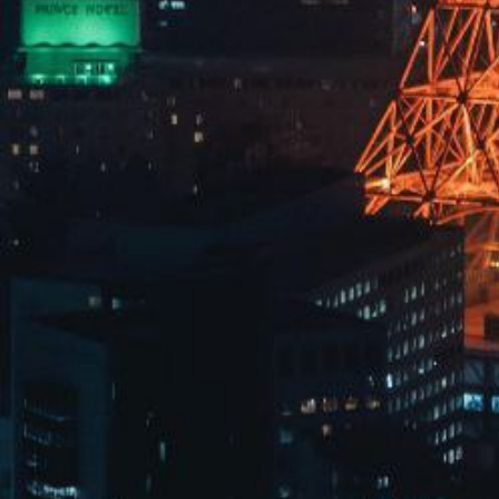
涯。今年全国两会，她作为全国政协委员，仍然关注推进"三大
球"的振兴发展。丁霞结合自身经历，分析了当前排球项目面临
的挑战，如运动员储备不足、职业化进程缓慢、公众参与度不高
等。她建议，要更加完善青训体系，杜绝拔苗助长，并注重对运
动员球商、情商等综合素质的全面培养，提升教练员水平，建立
有效的基层教练激励与培养机制，激发教练员干劲。"此外，扎
实推动'三大球'进校园，特别是在二、三线城市，打通优秀退役
运动员进校园普及项目的路径，既能助力项目普及，也有助于解
决运动员安置问题。"丁霞说。
(傅潇雯）
编校：邱健
审核：张素琦
关于6686体育 - 隐私保护 - 广告服务 - 招聘信息 - 联系6686体育
© 2003-2026 All-China Sports Federation Website. All rights reserved.
中华全国体育总会网版权所有
网上传播视听节目许可证 编号：0105094 发证机关：国家广播电
影电视总局
ICP经营许可证：津ICP备2022001777号-1
本网站由6686体育
京公网安备 11010102004198号
(北京)信息技术有限公司提供制
作及技术支持