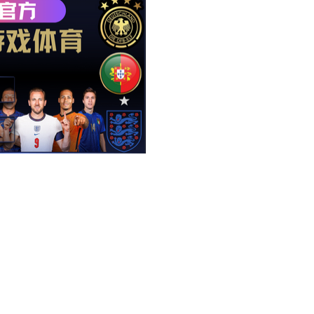
球软式网球
钓鱼
航空运动航海模型车辆模型无线电和定向健身气
国家网球队领队吕亮接受采访，对参赛名单进行深度解读，从选
定《网球项目2026年爱知-名古屋亚运会参赛选拔办法》。选
》要求，本着统筹兼顾、突出单打原则，坚持以老带新，老中青
吴易昺、孟凡茗；女队五人为王曦雨、张帅、杨钊煊、郭涵煜、
钊煊作为双打名将，将与队友配合争取双打佳绩。年轻球员孔维
，选择最有竞争力球员(特别是男子选手)，争取最好成绩；二是