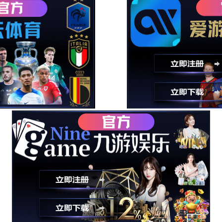
球
健美
滑水潜水摩托艇保龄球风筝
国际象棋
体育舞蹈
极限壁球板
基金会
女单打卫冕冠军张之臻和郑钦文未在其中，引发外界广泛讨论。
后的考量。
资格赛等重要国际赛事重叠的实际情况，结合奥运会备战实际，制
员个人意愿，根据每名运动员个人情况，一人一策，按照《办法
员参赛。按姓氏笔画为序，男队五人为孔维一、张天汇、陈烨、
女队则由经验丰富的张帅压阵，王曦雨在单打赛场颇具竞争力，杨
际综合性赛事锻炼机会。
奥运会备战，兼顾职业赛事，重点围绕获得奥运会单打参赛资格