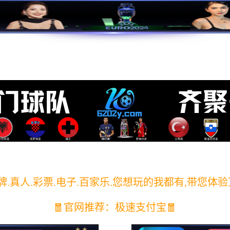
田径游泳赛艇帆船冰球
滑冰
滑雪
马术乒乓球羽毛球曲棍球自行车