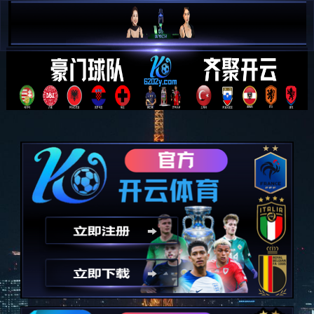
十大靠谱网赌平台
6686 - 幸运赛事尽在6686体育
很抱歉...
您的查询看起来类似于来自计算机软件的自动请求。为了保护我
们的用户，请原谅我们现在暂时不能处理您的请求。
要继续访问网页，请输入下面所示字符：