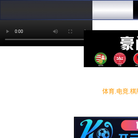
十大靠谱网赌平台
您的查询看起来类似于来
菠菜网平台大全