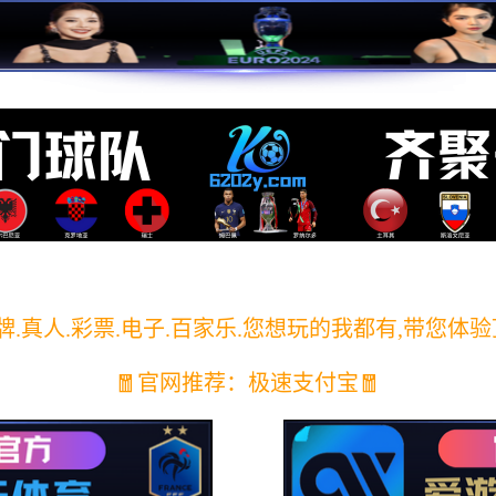
6686 - 幸运赛事尽在6686体育
很抱歉...
自计算机软件的自动请求。为了保护我们的用户，请原谅我们现
要继续访问网页，请输入下面所示字符：