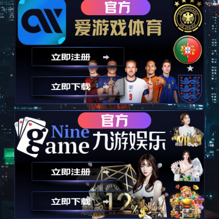
世界杯投注平台